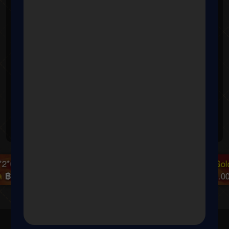
รองรับระบบบนมือถือ Android, iOS และ PC ทำให้การ
เล่น และการฝากถอนรวดเร็ว ฟังก์ชั่นการส่งข้อมูลที่ปล
อดภัยที่สุดตลอด 24 ชั่วโมงสำหรับคุณ
เสนอโบนัสคาสิโนมากมาย และลงทะเบียนสมาชิกใหม่
รับเครดิตฟรี ฟรีสปินสล็อต เล่นบาคาร่าฟรี ของขวัญวัน
เกิดสมาชิก และโบนัสพิเศษอีกเพียบ
0****
Mahjong Ways 2
N*t*a*u*1*3***
Golde
฿
807.00
ได้รางวัล
฿
1,083.00