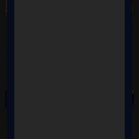
เกมพิเศษ