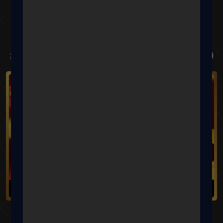
คาสิโนสด
กีฬา
สมาชิกใหม่เลือกฝาก คืนยอดสูงสุด 3000
สมาชิกใหม่เลือกฝาก 1 ใน 2 แบบ คืนยอดสูงสุด 100%
เพิ่มเติม