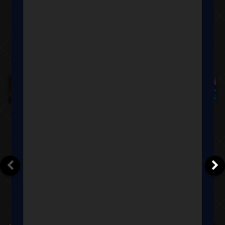
เกมที่นิยม
เกมใหม่ล่าสุด